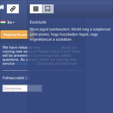
Eszközök
hu
Nincs jogod szerkeszteni. Kérdd meg a tulajdonost
(zöld jelzés), hogy hozzáadjon téged, vagy
Bejelentkezés
engedélyezze a szobában.
We have released new
DevBlog #3
about our
coming new service! Please check it out! There
will be answers to some frequently asked
questions. As always, follow our coming new
service
Gametactic
. Good luck and have fun!
Felhasználók (
1
)