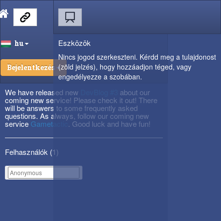
Eszközök
hu
Nincs jogod szerkeszteni. Kérdd meg a tulajdonost
(zöld jelzés), hogy hozzáadjon téged, vagy
Bejelentkezés
engedélyezze a szobában.
We have released new
DevBlog #3
about our
coming new service! Please check it out! There
will be answers to some frequently asked
questions. As always, follow our coming new
service
Gametactic
. Good luck and have fun!
Felhasználók (
1
)