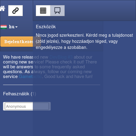
Eszközök
hu
Nincs jogod szerkeszteni. Kérdd meg a tulajdonost
(zöld jelzés), hogy hozzáadjon téged, vagy
Bejelentkezés
engedélyezze a szobában.
We have released new
DevBlog #3
about our
coming new service! Please check it out! There
will be answers to some frequently asked
questions. As always, follow our coming new
service
Gametactic
. Good luck and have fun!
Felhasználók (
1
)