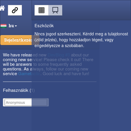
Eszközök
hu
Nincs jogod szerkeszteni. Kérdd meg a tulajdonost
(zöld jelzés), hogy hozzáadjon téged, vagy
Bejelentkezés
engedélyezze a szobában.
We have released new
DevBlog #3
about our
coming new service! Please check it out! There
will be answers to some frequently asked
questions. As always, follow our coming new
service
Gametactic
. Good luck and have fun!
Felhasználók (
1
)