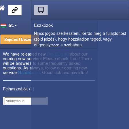
Eszközök
hu
Nincs jogod szerkeszteni. Kérdd meg a tulajdonost
(zöld jelzés), hogy hozzáadjon téged, vagy
Bejelentkezés
engedélyezze a szobában.
We have released new
DevBlog #3
about our
coming new service! Please check it out! There
will be answers to some frequently asked
questions. As always, follow our coming new
service
Gametactic
. Good luck and have fun!
Felhasználók (
1
)