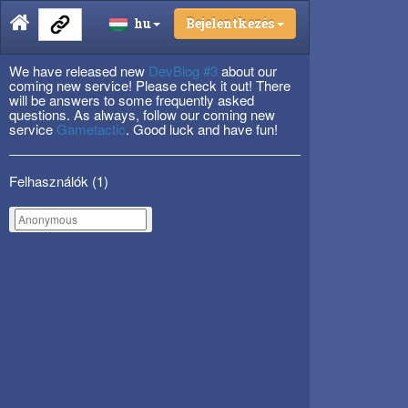
hu
Bejelentkezés
We have released new
DevBlog #3
about our
coming new service! Please check it out! There
will be answers to some frequently asked
questions. As always, follow our coming new
service
Gametactic
. Good luck and have fun!
Felhasználók (
1
)