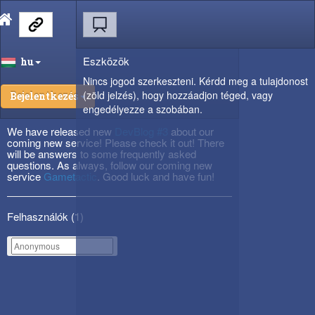
Eszközök
hu
Nincs jogod szerkeszteni. Kérdd meg a tulajdonost
(zöld jelzés), hogy hozzáadjon téged, vagy
Bejelentkezés
engedélyezze a szobában.
We have released new
DevBlog #3
about our
coming new service! Please check it out! There
will be answers to some frequently asked
questions. As always, follow our coming new
service
Gametactic
. Good luck and have fun!
Felhasználók (
1
)