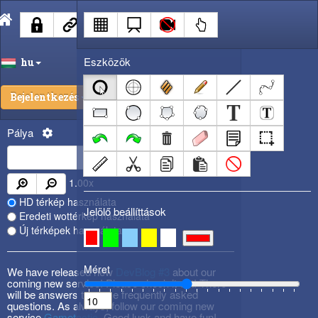
Eszközök
hu
Bejelentkezés
Pálya
1.00
x
HD térkép használata
Jelölő beállíttások
Eredeti wottérkép használata
Új térképek használata
Méret
We have released new
DevBlog #3
about our
coming new service! Please check it out! There
will be answers to some frequently asked
questions. As always, follow our coming new
service
Gametactic
. Good luck and have fun!